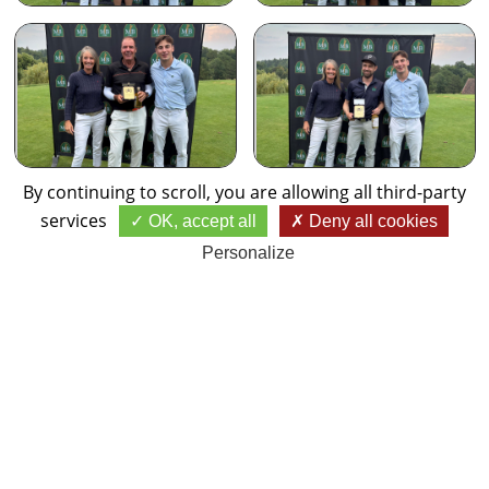
By continuing to scroll,
you are allowing all third-party
services
OK, accept all
Deny all cookies
Personalize
RÉSULTATS FINAUX
1ère Dames : Tahina Weber Rabe
2ème Dames : Marine Verchere
3ème Dames : Sylviane Hufschmid