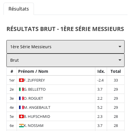
Résultats
RÉSULTATS
BRUT - 1ÈRE SÉRIE MESSIEURS
1ère Série Messieurs
Brut
#
Prénom / Nom
Idx.
Total
1er
F.
ZUFFEREY
-2.4
33
2e
G.
BELLETTO
3.7
29
3e
O.
ROGUET
2.2
29
4e
M.
ANGEBAULT
5.2
29
5e
B.
HUFSCHMID
2.3
28
6e
K.
NOSSAM
3.7
28