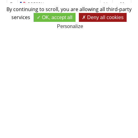
7e
J.
ROBSON
4.1
26
By continuing to scroll,
you are allowing all third-party
8e
S.
DUBARRY
3.0
24
services
OK, accept all
Deny all cookies
9e
G.
BOUCHER
10.4
24
Personalize
10e
P.
LESUR
6.9
23
11e
S.
IOGNA-PRAT
5.3
23
12e
A.
HUFSCHMID
5.8
22
13e
P.
UNDERHILL
10.0
21
14e
I.
BOUTABBA
6.8
20
15e
J.
BUYTAERT
7.3
20
16e
D.
PILS
7.2
20
17e
H.
JIMENEZ
10.4
17
18e
C.
PILS
8.6
16