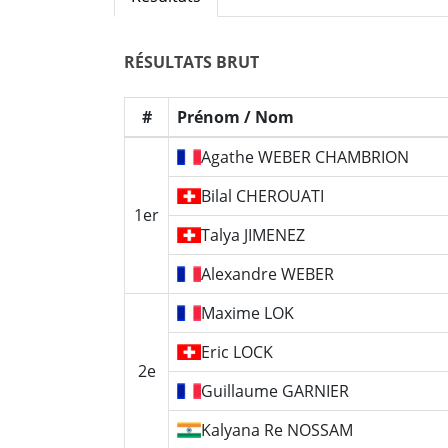
RÉSULTATS
BRUT
#
Prénom / Nom
Agathe
WEBER CHAMBRION
Bilal
CHEROUATI
1er
Talya
JIMENEZ
Alexandre
WEBER
Maxime
LOK
Eric
LOCK
2e
Guillaume
GARNIER
Kalyana Re
NOSSAM