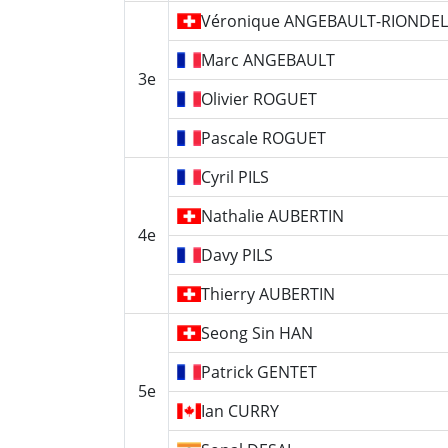
Véronique
ANGEBAULT-RIONDEL
Marc
ANGEBAULT
3e
Olivier
ROGUET
Pascale
ROGUET
Cyril
PILS
Nathalie
AUBERTIN
4e
Davy
PILS
Thierry
AUBERTIN
Seong Sin
HAN
Patrick
GENTET
5e
Ian
CURRY