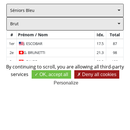
Séniors Bleu
Brut
#
Prénom / Nom
Idx.
Total
1er
J.
ESCOBAR
17.5
87
2e
G.
BRUNETTI
21.3
98
3e
J.
FAVRE
23.3
100
By continuing to scroll,
you are allowing all third-party
4e
J.
MARTELLET
24.7
101
services
OK, accept all
Deny all cookies
5e
I.
EDWARDS
24.2
103
Personalize
6e
A.
BITTINER
28.7
106
7e
P.
DUFFAR
25.0
106
8e
M.
CORNEVIN
31.1
111
9e
P.
GAILLOT
37.8
119
10e
B.
CHRISTE
30.3
122