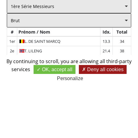
1ère Série Messieurs
Brut
#
Prénom / Nom
Idx.
Total
1er
L.
DE SAINT MARCQ
13.3
34
2e
T.
LILENG
21.4
38
3e
A.
PADHEE
24.9
38
By continuing to scroll,
you are allowing all third-party
services
OK, accept all
Deny all cookies
4e
O.
BRUNING
25.5
40
Personalize
5e
J.
BARRILLIET
37.8
42
6e
R.
CHUKOV
27.4
46
7e
G.
CHARLES
27.9
48
8e
P.
SCHERRER
43.3
50
9e
H.
MONTANE
54.0
52