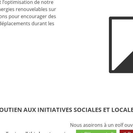
 l’optimisation de notre
nergies renouvelables sur
tions pour encourager des
éplacements durant les
OUTIEN AUX INITIATIVES SOCIALES ET LOCAL
Nous aspirons à un golf ouv
nature. L’inclusivité est au 