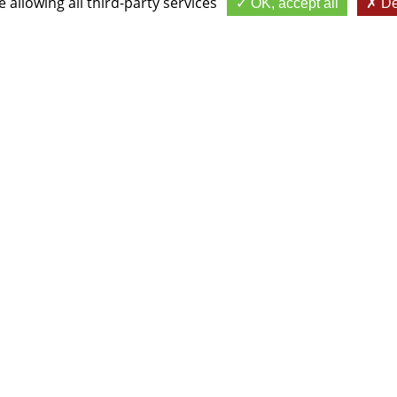
 allowing all third-party services
OK, accept all
De
rendre nos infrastructures a
des équipements adaptés et
respectueux.
Nos équipes sont également 
diversité, pour offrir à ch
égalitaire
SOUTIEN À LA FORMATION DES JEUNES
s. Dans cet esprit, nous
nance et des formations en