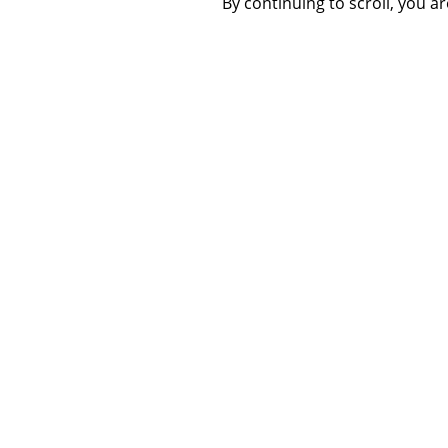
By continuing to scroll,
you are
L'avenir du golf repose sur les jeunes talent
avons mis en place des programmes d’alter