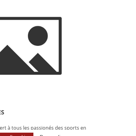
ES
ert à tous les passionés des sports en
cœur de nos valeurs : nous travaillons à